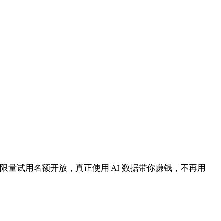
增中！限量试用名额开放，真正使用 AI 数据带你赚钱，不再用