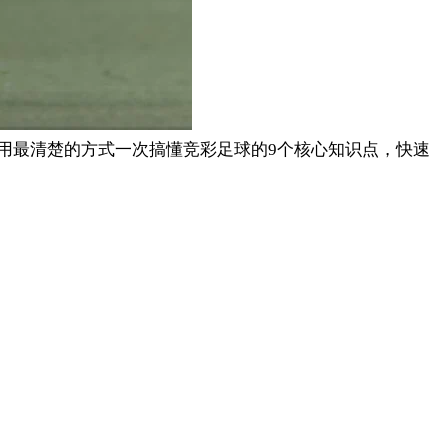
用最清楚的方式一次搞懂竞彩足球的9个核心知识点，快速