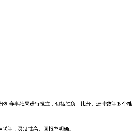
分析赛事结果进行投注，包括胜负、比分、进球数等多个维
职联等，灵活性高、回报率明确。