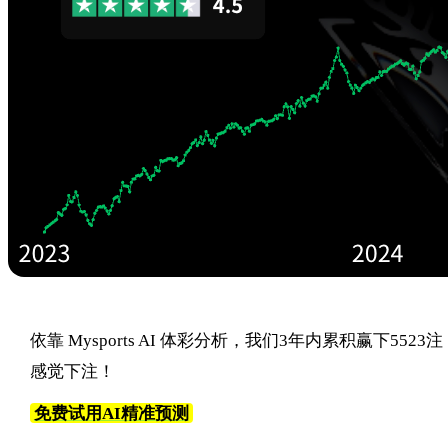
依靠 Mysports AI 体彩分析，我们3年内累积赢下
感觉下注！
免费试用AI精准预测