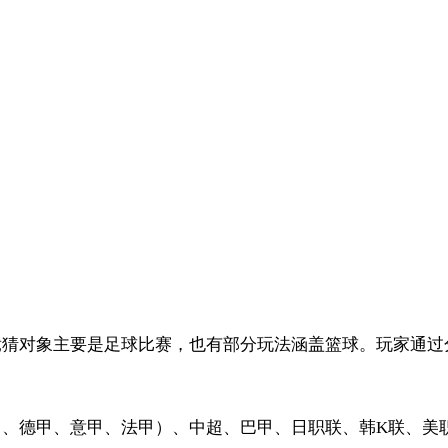
竞猜对象主要是足球比赛，也有部分玩法涵盖篮球。玩家通过
甲、德甲、意甲、法甲）、中超、巴甲、日职联、韩K联、美