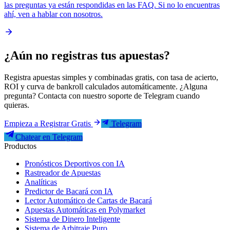
las preguntas ya están respondidas en las FAQ. Si no lo encuentras
ahí, ven a hablar con nosotros.
¿Aún no registras tus apuestas?
Registra apuestas simples y combinadas gratis, con tasa de acierto,
ROI y curva de bankroll calculados automáticamente. ¿Alguna
pregunta? Contacta con nuestro soporte de Telegram cuando
quieras.
Empieza a Registrar Gratis
Telegram
Chatear en Telegram
Productos
Pronósticos Deportivos con IA
Rastreador de Apuestas
Analíticas
Predictor de Bacará con IA
Lector Automático de Cartas de Bacará
Apuestas Automáticas en Polymarket
Sistema de Dinero Inteligente
Sistema de Arbitraje Puro