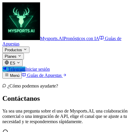
Mysports.AI
Pronósticos con IA
Guías de
Apuestas
Productos
Planes
ES
Telegram
Iniciar sesión
Guías de Apuestas
Menú
¿Cómo podemos ayudarte?
Contáctanos
Ya sea una pregunta sobre el uso de Mysports.AI, una colaboración
comercial o una integración de API, elige el canal que se ajuste a tu
necesidad y te responderemos rápidamente.