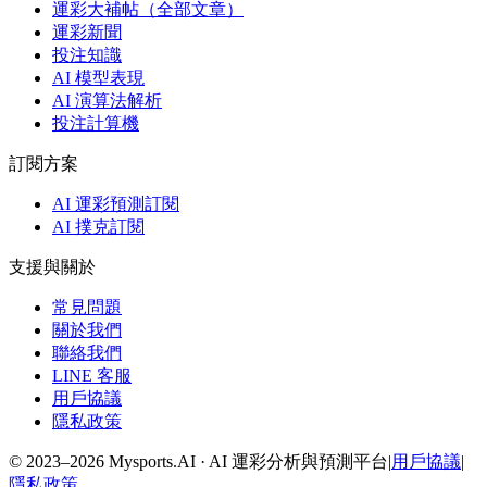
投注計算機
訂閱方案
AI 運彩預測訂閱
AI 撲克訂閱
支援與關於
常見問題
關於我們
聯絡我們
LINE 客服
用戶協議
隱私政策
© 2023–2026 Mysports.AI ·
AI 運彩分析與預測平台
|
用戶協議
|
隱私政策
免責聲明
Mysports.AI 為一資訊平台，提供體育數據分析與預測內容，
不提供任何形式之真實金錢下注服務，不代為下注，也不與任