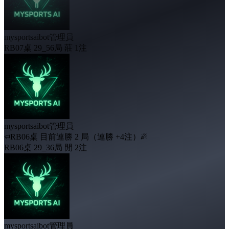
mysportsaibot
管理員
RB07桌 29_56局
莊
1注
mysportsaibot
管理員
RB06桌 目前連勝 2 局（連勝 +4注）
RB06桌 29_36局
閒
2注
mysportsaibot
管理員
RB02桌 26_18局
閒
2注