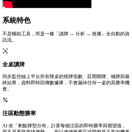
不是輔助工具，而是一條「讀牌 → 分析 → 推播」全自動的資
訊流。
全桌讀牌
同步監控線上平台所有牌桌的燒牌張數、莊閒開牌、補牌與最
終結果，資料即時回傳數據庫，不會漏掉任何一桌的高勝率機
會。
注區動態勝率
AI 依「剩餘牌型分布」計算每個注區的即時勝率與期望值，
而不是看路單猜趨勢——所以連續推薦莊或閒都是正常的機率
結果。