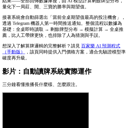
基礎：全桌即時讀取 → 剩餘牌型分布 → 模擬計算 → 全桌推
薦，比人工帶牌更快，也排除了人為猜測與手誤。
想深入了解算牌邏輯的完整解析？請見
百家樂 AI 預測程式
（手動版）
，該頁同時提供入門價格方案，適合先驗證模型準
確度再升級。
影片：自動讀牌系統實際運作
三分鐘看懂推播長什麼樣、怎麼跟注。
系統特色