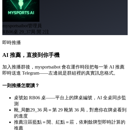
mysportsaibot
管理員
RB03桌 目前連勝 4 局（連勝 +8注）
RB03桌 26_51局
閒
2注
即時推播
mysportsaibot
管理員
RB06桌 29_37局
閒
2注
AI 推薦，直接到你手機
加入推播群後，mysportsaibot 會在運作時段把每一筆 AI 推薦
即時送進 Telegram——左邊就是群組裡的真實訊息格式。
一則推播怎麼讀？
桌號
如 RB06 桌——平台上的牌桌編號，AI 全桌同步監
測
靴_局數
29_36 局＝第 29 靴第 36 局，對應你在牌桌看到
的進度
推薦注區
藍點＝閒、紅點＝莊，依剩餘牌型即時計算的
推薦
建議注數
1～3 注，模型期望值越高、建議注數越大
範例
RB06桌 29_36局
閒
2注