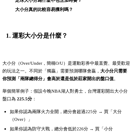
足球大小分為什麼不包含加時賽？
大小分真的比較容易獲利嗎？
1. 運彩大小分是什麼？
大小分（Over/Under）的基本定義
大小分（Over/Under，簡稱O/U）是運動彩券中最直覺、最受歡迎
的玩法之一。不同於「獨贏」需要預測哪隊會贏，
大小分只需要
你預測「兩隊總得分」會高於還是低於莊家開出的盤口值
。
舉個簡單例子：假設今晚NBA湖人對勇士，台灣運彩開出大小分
盤口為
225.5分
：
如果你認為兩隊火力全開，總分會超過225分 → 買「大分
（Over）」
如果你認為防守大戰，總分會低於226分 → 買「小分