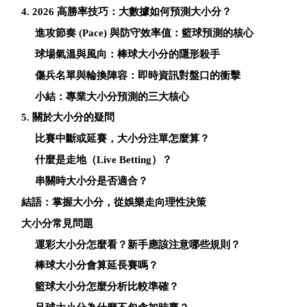
4. 2026 高勝率技巧：大數據如何預測大小分？
進攻節奏 (Pace) 與防守效率值：籃球預測的核心
球場氣溫與風向：棒球大小分的隱形殺手
傷兵名單與輪換陣容：即時資訊對盤口的衝擊
小結：專業大小分預測的三大核心
5. 關於大小分的疑問
比賽中斷或延賽，大小分注單怎麼算？
什麼是走地（Live Betting）？
串關時大小分是否適合？
結語：掌握大小分，從娛樂走向理性決策
大小分常見問題
運彩大小分怎麼看？新手應該注意哪些規則？
棒球大小分會算延長賽嗎？
籃球大小分怎麼分析比較準確？