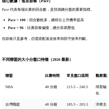
核心數據：進攻節奏（Pace）
Pace 代表每場比賽的回合數，是預測總分盤的重要指標。
Pace > 100
：回合數較多，總得分上升機率提高
Pace < 96
：比賽節奏偏慢，總分容易壓低
但節奏只是參考，仍需搭配進攻效率與防守效率判斷。
不同聯盟的大小分盤口特徵（2026 最新）
聯盟
比賽時間
常見盤口區間
觀察重
NBA
48 分鐘
215.5 – 240.5
球星輪
化
台灣職籃
48 分鐘
185.5 – 205.5
洋將主