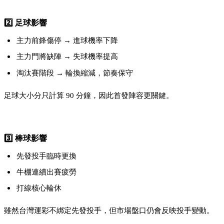
2️⃣ 足球影響
主力前鋒傷停 → 進球機率下降
主力門將缺陣 → 失球機率提高
淘汰賽階段 → 輪換縮減，節奏保守
足球大小分只計算 90 分鐘，因此首發陣容更關鍵。
3️⃣ 棒球影響
先發投手臨時更換
牛棚連續出賽疲勞
打線核心輪休
雖然台灣運彩不綁定先發投手，但市場盤口仍會反映投手變動。