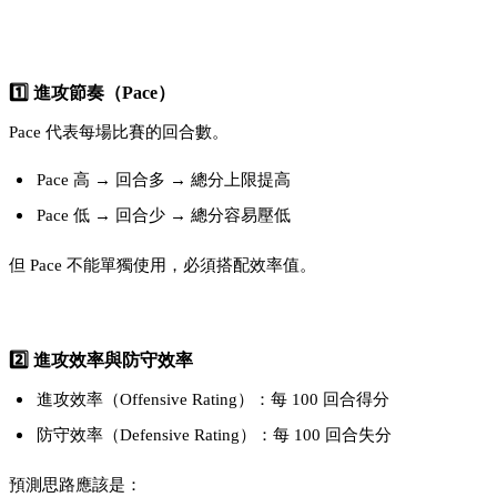
1️⃣ 進攻節奏（Pace）
Pace 代表每場比賽的回合數。
Pace 高 → 回合多 → 總分上限提高
Pace 低 → 回合少 → 總分容易壓低
但 Pace 不能單獨使用，必須搭配效率值。
2️⃣ 進攻效率與防守效率
進攻效率（Offensive Rating）：每 100 回合得分
防守效率（Defensive Rating）：每 100 回合失分
預測思路應該是：