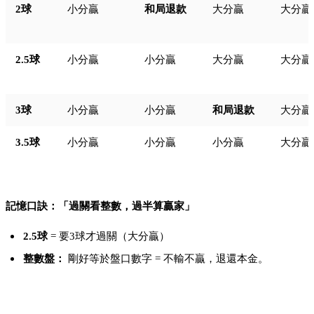
2球
小分贏
和局退款
大分贏
大分贏
2.5球
小分贏
小分贏
大分贏
大分贏
3球
小分贏
小分贏
和局退款
大分贏
3.5球
小分贏
小分贏
小分贏
大分贏
記憶口訣：「過關看整數，過半算贏家」
2.5球
= 要3球才過關（大分贏）
整數盤：
剛好等於盤口數字 = 不輸不贏，退還本金。