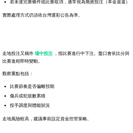
若未達完賽條件或比賽取消，通常視為無效投注（本金退還）
實際處理方式仍須依台灣運彩公告為準。
什麼是走地（Live Betting）？
走地投注又稱作
場中投注
，指比賽進行中下注。盤口會依比分與
比賽進程即時變動。
觀察重點包括：
比賽節奏是否偏離預期
傷兵或犯規數累積
投手調度與體能狀況
走地風險較高，建議事前設定資金控管策略。