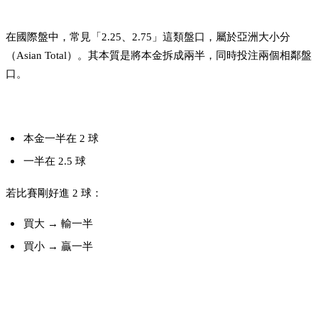
國際盤進階：什麼是 2.25 / 2.75 複合盤？
在國際盤中，常見「2.25、2.75」這類盤口，屬於亞洲大小分
（Asian Total）。其本質是將本金拆成兩半，同時投注兩個相鄰盤
口。
2.25（2 / 2.5）
本金一半在 2 球
一半在 2.5 球
若比賽剛好進 2 球：
買大 → 輸一半
買小 → 贏一半
2.75（2.5 / 3）