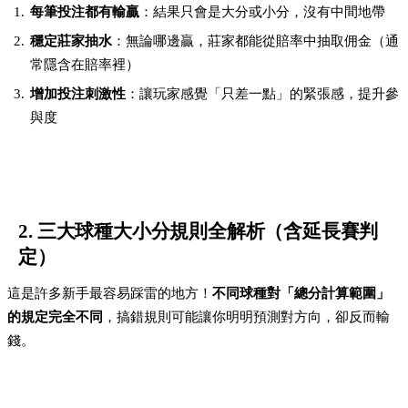
每筆投注都有輸贏
：結果只會是大分或小分，沒有中間地帶
穩定莊家抽水
：無論哪邊贏，莊家都能從賠率中抽取佣金（通
常隱含在賠率裡）
增加投注刺激性
：讓玩家感覺「只差一點」的緊張感，提升參
與度
2. 三大球種大小分規則全解析（含延長賽判
定）
這是許多新手最容易踩雷的地方！
不同球種對「總分計算範圍」
的規定完全不同
，搞錯規則可能讓你明明預測對方向，卻反而輸
錢。