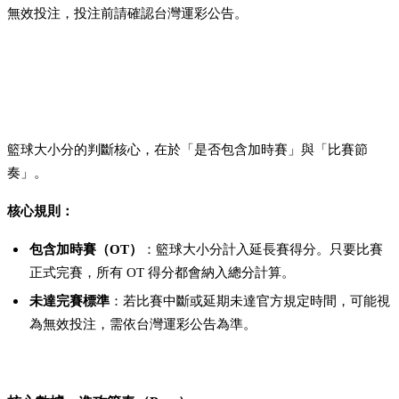
無效投注，投注前請確認台灣運彩公告。
籃球大小分怎麼看？（NBA、職籃常見的高分盤口與OT
計算）
籃球大小分的判斷核心，在於「是否包含加時賽」與「比賽節
奏」。
核心規則：
包含加時賽（OT）
：籃球大小分計入延長賽得分。只要比賽
正式完賽，所有 OT 得分都會納入總分計算。
未達完賽標準
：若比賽中斷或延期未達官方規定時間，可能視
為無效投注，需依台灣運彩公告為準。