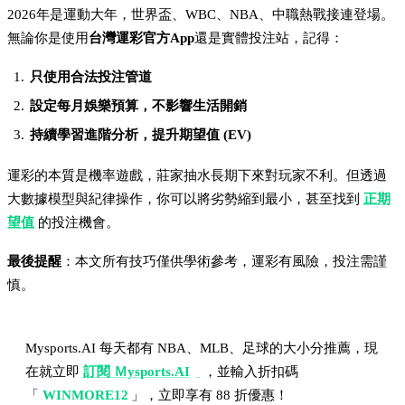
2026年是運動大年，世界盃、WBC、NBA、中職熱戰接連登場。
無論你是使用
台灣運彩官方App
還是實體投注站，記得：
只使用合法投注管道
設定每月娛樂預算，不影響生活開銷
持續學習進階分析，提升期望值 (EV)
運彩的本質是機率遊戲，莊家抽水長期下來對玩家不利。但透過
大數據模型與紀律操作，你可以將劣勢縮到最小，甚至找到
正期
望值
的投注機會。
最後提醒
：本文所有技巧僅供學術參考，運彩有風險，投注需謹
慎。
Mysports.AI 每天都有 NBA、MLB、足球的大小分推薦，現
在就立即
訂閱 Ｍysports.AI
，並輸入折扣碼
「
WINMORE12
」，立即享有 88 折優惠！