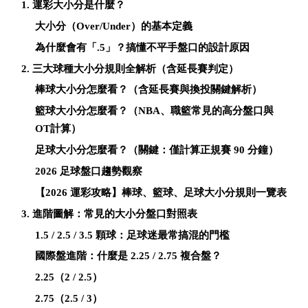
1. 運彩大小分是什麼？
大小分（Over/Under）的基本定義
為什麼會有「.5」？搞懂不平手盤口的設計原因
2. 三大球種大小分規則全解析（含延長賽判定）
棒球大小分怎麼看？（含延長賽與換投關鍵解析）
籃球大小分怎麼看？（NBA、職籃常見的高分盤口與
OT計算）
足球大小分怎麼看？（關鍵：僅計算正規賽 90 分鐘）
2026 足球盤口趨勢觀察
【2026 運彩攻略】棒球、籃球、足球大小分規則一覽表
3. 進階圖解：常見的大小分盤口對照表
1.5 / 2.5 / 3.5 顆球：足球迷最常搞混的門檻
國際盤進階：什麼是 2.25 / 2.75 複合盤？
2.25（2 / 2.5）
2.75（2.5 / 3）