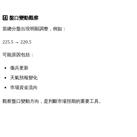
4️⃣ 盤口變動觀察
當總分盤出現明顯調整，例如：
225.5 → 220.5
可能原因包括：
傷兵更新
天氣預報變化
市場資金流向
觀察盤口變動方向，是判斷市場預期的重要工具。
小結：專業大小分預測的三大核心