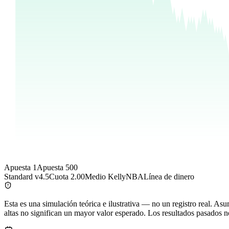
Apuesta 1
Apuesta 500
Standard v4.5
Cuota
2.00
Medio Kelly
NBA
Línea de dinero
Esta es una simulación teórica e ilustrativa — no un registro real. Asu
altas no significan un mayor valor esperado. Los resultados pasados n