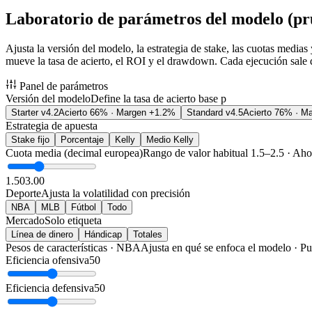
Laboratorio de parámetros del modelo (pru
Ajusta la versión del modelo, la estrategia de stake, las cuotas media
mueve la tasa de acierto, el ROI y el drawdown. Cada ejecución sale di
Panel de parámetros
Versión del modelo
Define la tasa de acierto base p
Starter v4.2
Acierto 66% · Margen +1.2%
Standard v4.5
Acierto 76% · M
Estrategia de apuesta
Stake fijo
Porcentaje
Kelly
Medio Kelly
Cuota media (decimal europea)
Rango de valor habitual 1.5–2.5 · Aho
1.50
3.00
Deporte
Ajusta la volatilidad con precisión
NBA
MLB
Fútbol
Todo
Mercado
Solo etiqueta
Línea de dinero
Hándicap
Totales
Pesos de características · NBA
Ajusta en qué se enfoca el modelo · P
Eficiencia ofensiva
50
Eficiencia defensiva
50