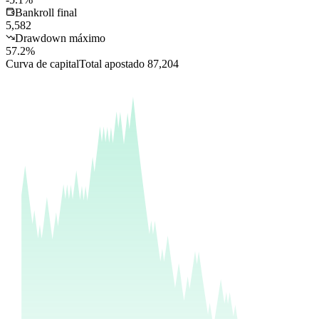
Bankroll final
5,582
Drawdown máximo
57.2%
Curva de capital
Total apostado
87,204