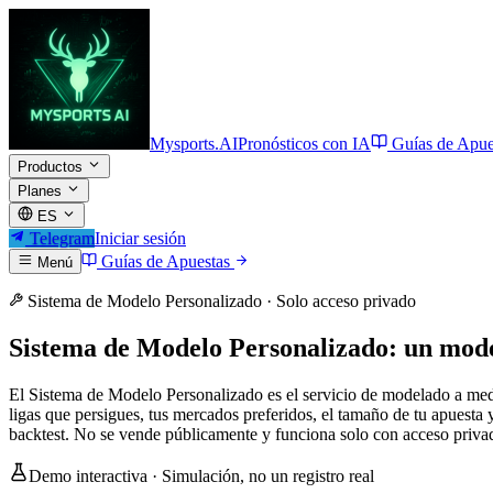
Mysports.AI
Pronósticos con IA
Guías de Apue
Productos
Planes
ES
Telegram
Iniciar sesión
Guías de Apuestas
Menú
Sistema de Modelo Personalizado · Solo acceso privado
Sistema de Modelo Personalizado: un model
El Sistema de Modelo Personalizado es el servicio de modelado a med
ligas que persigues, tus mercados preferidos, el tamaño de tu apuesta y
backtest. No se vende públicamente y funciona solo con acceso pri
Demo interactiva · Simulación, no un registro real