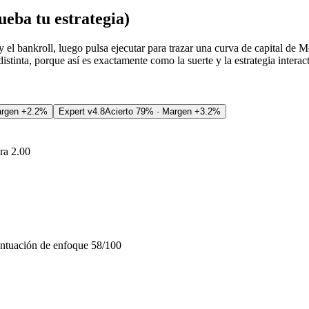
eba tu estrategia)
s y el bankroll, luego pulsa ejecutar para trazar una curva de capital d
stinta, porque así es exactamente como la suerte y la estrategia interac
argen +2.2%
Expert v4.8
Acierto 79% · Margen +3.2%
ra 2.00
untuación de enfoque 58/100