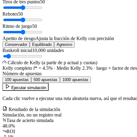
Tiros de tres puntos
50
Rebotes
50
Ritmo de juego
50
Apetito de riesgo
Ajusta la fracción de Kelly con precisión
Conservador
Equilibrado
Agresivo
Bankroll inicial
10,000 unidades
Cálculo de Kelly (a partir de p actual y cuotas)
Kelly completo f* =
4.5
%
·
Medio Kelly
2.3
%
·
luego × factor de rie
Número de apuestas
100 apuestas
500 apuestas
1000 apuestas
Ejecutar simulación
Cada clic vuelve a ejecutar una ruta aleatoria nueva, así que el resul
Resultado de la simulación
Simulación, no un registro real
Tasa de acierto simulada
48.0%
ROI
-5.1%