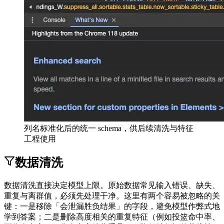
列名标准化后的统一 schema，供后续清洗与特征
工程使用
数据清洗
数据清洗直接决定模型上限。原始数据常见输入错误、缺失、
重复与离群值，必须先处理干净。这里有两个容易被忽略的关
键：一是移除「会泄漏胜负结果」的字段，避免模型作弊式地
学到答案；二是删除高度相关的重复特征（例如投篮命中率、