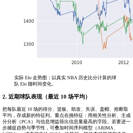
实际 Elo 走势图：以真实 NBA 历史比分计算的球
队 Elo 随时间变化。
2. 近期球队表现（最近 10 场平均）
把每队最近 10 场的得分、篮板、助攻、失误、盖帽、抢断取
平均，存成新的特征列。重点在挑特征：用相关性分析、主成
分分析（PCA）与信息增益筛出信息量最高的字段。若要进一
步捕捉趋势与季节性，可叠加时间序列模型（ARIMA、