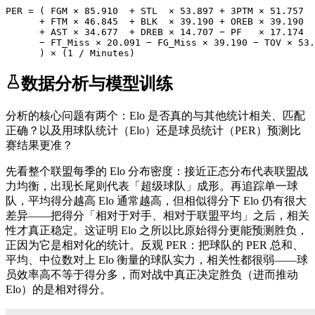
PER = ( FGM × 85.910  + STL  × 53.897 + 3PTM × 51.757

      + FTM × 46.845  + BLK  × 39.190 + OREB × 39.190

      + AST × 34.677  + DREB × 14.707 − PF   × 17.174

      − FT_Miss × 20.091 − FG_Miss × 39.190 − TOV × 53.
      ) × (1 / Minutes)
数据分析与模型训练
分析的核心问题有两个：Elo 是否真的与其他统计相关、匹配
正确？以及用球队统计（Elo）还是球员统计（PER）预测比
赛结果更准？
先看整个联盟每季的 Elo 分布密度：接近正态分布代表联盟战
力均衡，出现长尾则代表「超级球队」成形。再追踪单一球
队，平均得分越高 Elo 通常越高，但相似得分下 Elo 仍有很大
差异——把得分「相对于对手、相对于联盟平均」之后，相关
性才真正稳定。这证明 Elo 之所以比原始得分更能预测胜负，
正因为它是相对化的统计。反观 PER：把球队的 PER 总和、
平均、中位数对上 Elo 衡量的球队实力，相关性都很弱——球
员效率高不等于得分多，而对战中真正决定胜负（进而推动
Elo）的是相对得分。