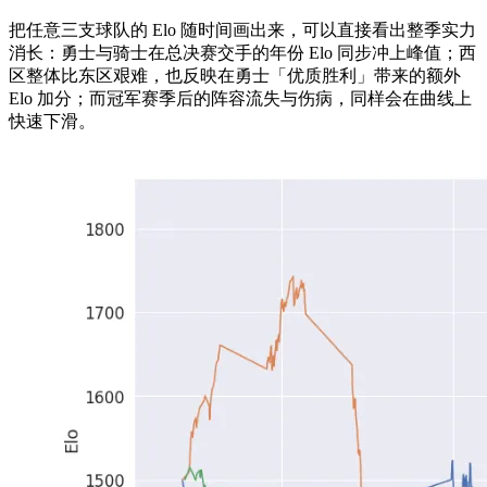
把任意三支球队的 Elo 随时间画出来，可以直接看出整季实力
消长：勇士与骑士在总决赛交手的年份 Elo 同步冲上峰值；西
区整体比东区艰难，也反映在勇士「优质胜利」带来的额外
Elo 加分；而冠军赛季后的阵容流失与伤病，同样会在曲线上
快速下滑。