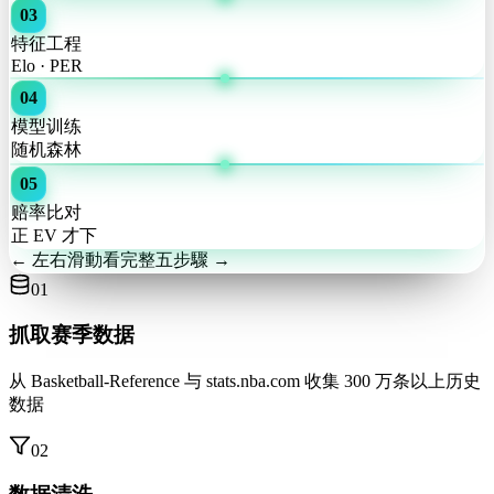
03
特征工程
Elo · PER
04
模型训练
随机森林
05
赔率比对
正 EV 才下
←
左右滑動看完整五步驟
→
0
1
抓取赛季数据
从 Basketball-Reference 与 stats.nba.com 收集 300 万条以上历史
数据
0
2