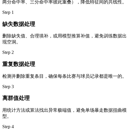
两分命中率、三分命中率彼此重叠），降低特征间的共线性。
Step 1
缺失数据处理
删除缺失值、合理填补，或用模型推算补值，避免训练数据出
现空洞。
Step 2
重复数据处理
检测并删除重复条目，确保每条比赛与球员记录都是唯一的。
Step 3
离群值处理
用统计方法或算法找出异常极端值，避免单场暴走数据扭曲模
型。
Step 4