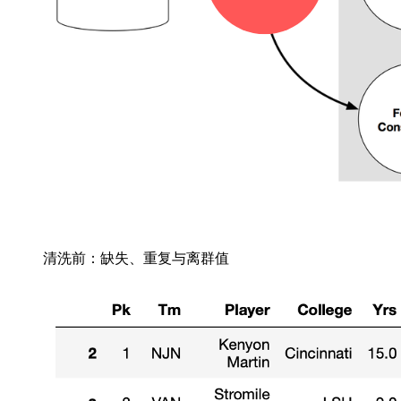
清洗前：缺失、重复与离群值