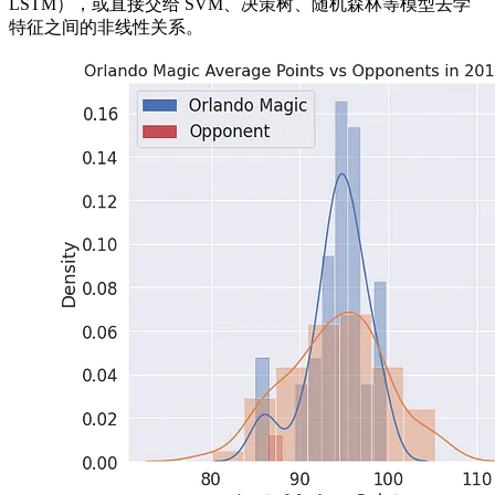
LSTM），或直接交给 SVM、决策树、随机森林等模型去学
特征之间的非线性关系。