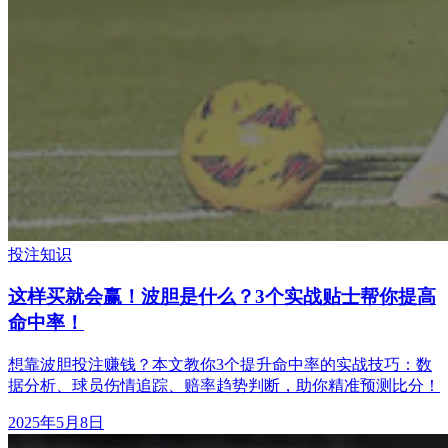
投注知识
这样买就会赢！波胆是什么？3个实战贴士帮你提高
命中率！
想靠波胆投注赚钱？本文教你3个提升命中率的实战技巧：数
据分析、球员伤情追踪、赔率趋势判断，助你精准预测比分！
2025年5月8日