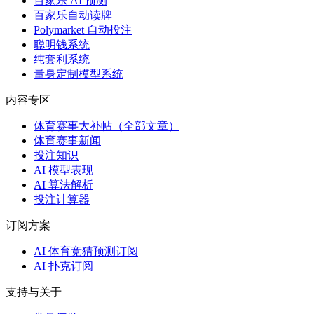
百家乐 AI 预测
百家乐自动读牌
Polymarket 自动投注
聪明钱系统
纯套利系统
量身定制模型系统
内容专区
体育赛事大补帖（全部文章）
体育赛事新闻
投注知识
AI 模型表现
AI 算法解析
投注计算器
订阅方案
AI 体育竞猜预测订阅
AI 扑克订阅
支持与关于