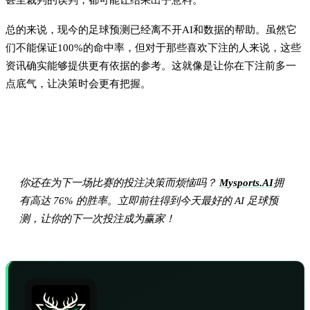
总的来说，现今的足球预测已经离不开AI和数据的帮助。虽然它
们不能保证100%的命中率，但对于那些喜欢下注的人来说，这些
资讯确实能够提供更有依据的参考。这就像是让你在下注前多一
点底气，让决策时会更有把握。
你还在为下一场比赛的投注决策而烦恼吗？
Mysports.AI
拥
有高达 76% 的胜率。立即前往得到今天最好的 AI 足球预
测，让你的下一次投注成为赢家！