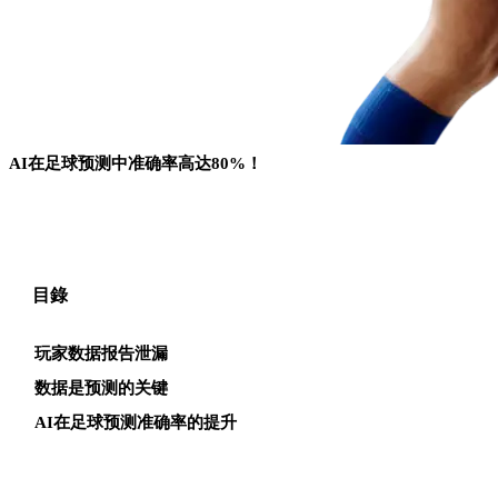
AI在足球预测中准确率高达80%！
目錄
玩家数据报告泄漏
数据是预测的关键
AI在足球预测准确率的提升