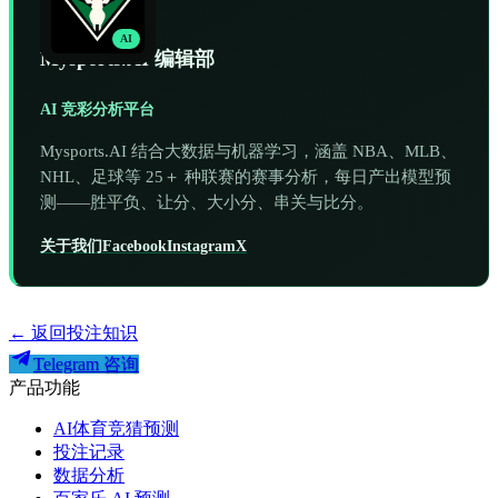
AI
Mysports.AI 编辑部
AI 竞彩分析平台
Mysports.AI 结合大数据与机器学习，涵盖 NBA、MLB、
NHL、足球等 25＋ 种联赛的赛事分析，每日产出模型预
测——胜平负、让分、大小分、串关与比分。
关于我们
Facebook
Instagram
X
← 返回投注知识
Telegram 咨询
产品功能
AI体育竞猜预测
投注记录
数据分析