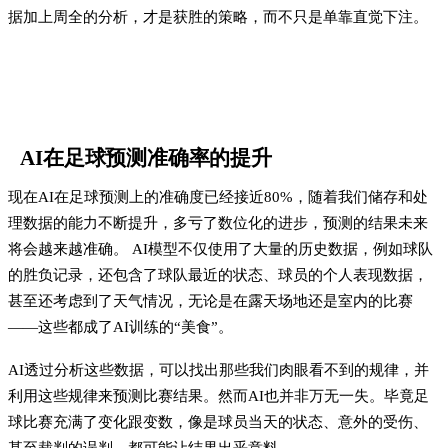
据加上周全的分析，才是获胜的策略，而不只是单靠直觉下注。
AI在足球预测准确率的提升
现在AI在足球预测上的准确度已经接近80%，随着我们储存和处
理数据的能力不断提升，多亏了数位化的进步，预测的结果未来
将会越来越准确。 AI模型不仅使用了大量的历史数据，例如球队
的胜负记录，还包含了球队最近的状态、球员的个人表现数据，
甚至还考虑到了天气情况，无论是在露天场地还是室内的比赛
——这些都成了AI训练的“美食”。
AI透过分析这些数据，可以找出那些我们肉眼看不到的规律，并
利用这些规律来预测比赛结果。然而AI也并非万无一失。毕竟足
球比赛充满了变化跟变数，像是球员当天的状态、意外的受伤、
甚至裁判的误判，都可能让结果出乎意料。