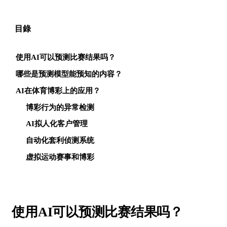
目錄
使用AI可以预测比赛结果吗？
哪些是预测模型能预知的内容？
AI在体育博彩上的应用？
博彩行为的异常检测
AI拟人化客户管理
自动化套利侦测系统
虚拟运动赛事和博彩
使用AI可以预测比赛结果吗？