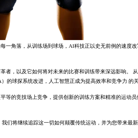
一角落，从训练场到球场，AI科技正以史无前例的速度改写
革者，以及它如何将对未来的比赛和训练带来深远影响。 从
A）的球探系统改进，人工智慧正成为提高效率和竞争力 的
平等的竞技场上竞争，提供创新的训练方案和精准的运动员
 我们将继续追踪这一切如何颠覆传统运动，并为您带来最新