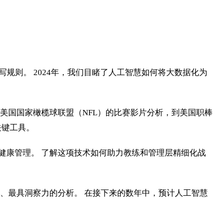
规则。 2024年，我们目睹了人工智慧如何将大数据化为
美国国家橄榄球联盟（NFL）的比赛影片分析，到美国职棒
关键工具。
健康管理。 了解这项技术如何助力教练和管理层精细化战
、最具洞察力的分析。 在接下来的数年中，预计人工智慧