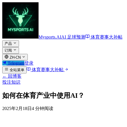
Mysports.AI
AI 足球预测
体育赛事大补帖
产品
订阅
ZH-CN
Telegram
登录
体育赛事大补帖
全站菜单
← 回博客
投注知识
如何在体育产业中使用AI？
2025年2月18日
4
分钟阅读