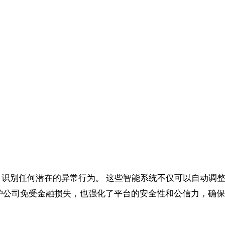
，识别任何潜在的异常行为。 这些智能系统不仅可以自动调
护公司免受金融损失，也强化了平台的安全性和公信力，确