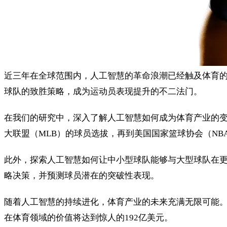
近三年在全球范围内，人工智慧的革命浪潮已经触及体育的每
球队的致胜策略，成为运动员表现提升的不二法门。
在我们的研究中，深入了解人工智慧如何成为体育产业的变
大联盟（MLB）的球员选拔，再到美国国家篮球协会（NB
此外，探索人工智慧如何让中小型球队能够与大型球队在更
略决策，并预测球员潜在的突破性表现。
随着人工智慧的持续进化，体育产业的未来充满无限可能。
在体育领域的价值将达到惊人的192亿美元。