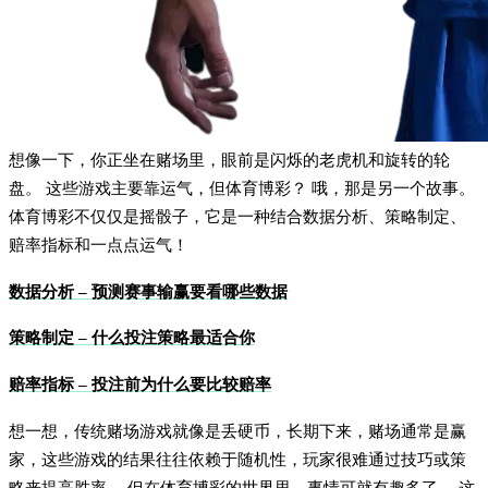
想像一下，你正坐在赌场里，眼前是闪烁的老虎机和旋转的轮
盘。 这些游戏主要靠运气，但体育博彩？ 哦，那是另一个故事。
体育博彩不仅仅是摇骰子，它是一种结合数据分析、策略制定、
赔率指标和一点点运气！
数据分析 – 预测赛事输赢要看哪些数据
策略制定 – 什么投注策略最适合你
赔率指标 – 投注前为什么要比较赔率
想一想，传统赌场游戏就像是丢硬币，长期下来，赌场通常是赢
家，这些游戏的结果往往依赖于随机性，玩家很难通过技巧或策
略来提高胜率。 但在体育博彩的世界里，事情可就有趣多了。 这