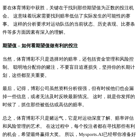
要在体育博彩中获胜，关键在于找到那些期望值为正数的投注机
会。 这意味着玩家需要找到赔率低估了实际发生的可能性的赛
事。 这样的分析要求对运动队伍的当前状态、历史表现、比赛条
件等多方面因素有深入的理解。
期望值 – 如何看期望值做有利的投注
当然，体育博彩不只是选择对的赔率，还包括资金管理和风险控
制。 聪明地分配你的赌注，不要盲目追逐损失，坚持你的长期计
划，这些都至关重要。
最后，记得，博彩公司虽然资料分析很强，但有时候他们也会漏
掉一些信息，或者无法及时反映最新情况。 这时，就是你发挥的
时候了，抓住那些被低估或高估的赔率。
总之，体育博彩不只是赌运气，它是对运动深度了解、赔率评估
和风险管理的艺术。 在这过程中，每个投注者都在寻找那些有利
的机会，希望最终赢得大奖。 所以，Mysports.AI已经帮你准备好