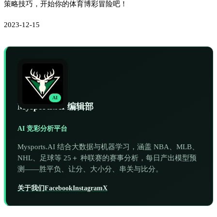
策略技巧，开始你的体育博彩冒险吧！
2023-12-15
AI
Mysports.AI 编辑部
AI 竞彩分析平台
Mysports.AI 结合大数据与机器学习，涵盖 NBA、MLB、
NHL、足球等 25＋ 种联赛的赛事分析，每日产出模型预
测——胜平负、让分、大小分、串关与比分。
关于我们
Facebook
Instagram
X