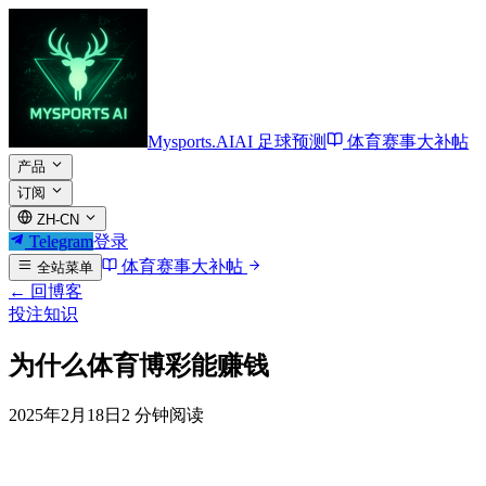
Mysports.AI
AI 足球预测
体育赛事大补帖
产品
订阅
ZH-CN
Telegram
登录
体育赛事大补帖
全站菜单
← 回博客
投注知识
为什么体育博彩能赚钱
2025年2月18日
2
分钟阅读