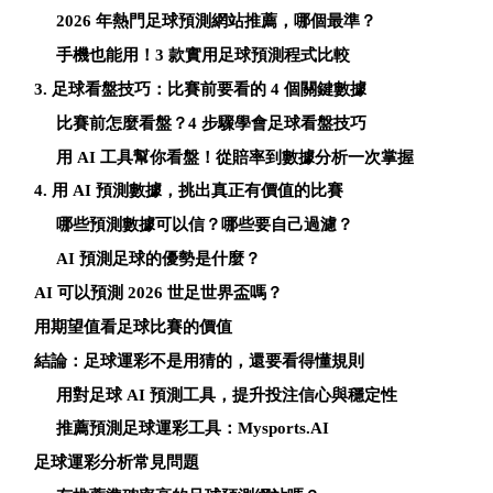
2026 年熱門足球預測網站推薦，哪個最準？
手機也能用！3 款實用足球預測程式比較
3. 足球看盤技巧：比賽前要看的 4 個關鍵數據
比賽前怎麼看盤？4 步驟學會足球看盤技巧
用 AI 工具幫你看盤！從賠率到數據分析一次掌握
4. 用 AI 預測數據，挑出真正有價值的比賽
哪些預測數據可以信？哪些要自己過濾？
AI 預測足球的優勢是什麼？
AI 可以預測 2026 世足世界盃嗎？
用期望值看足球比賽的價值
結論：足球運彩不是用猜的，還要看得懂規則
用對足球 AI 預測工具，提升投注信心與穩定性
推薦預測足球運彩工具：Mysports.AI
足球運彩分析常見問題