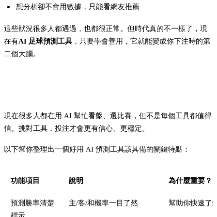
想分析卻不會用數據，只能看網友推薦
這些狀況很多人都遇過，也都很正常。但時代真的不一樣了，現
在有
AI 足球預測工具
，只要學會善用，它就能變成你下注時的第
二個大腦。
用對足球 AI 預測工具，提升投注信心與穩定性
現在很多人都在用 AI 幫忙看盤、選比賽，但不是每個工具都值得
信。挑對工具，投注才會更有信心、更穩定。
以下幫你整理出一個好用 AI 預測工具該具備的關鍵特點：
功能項目
說明
為什麼重要？
預測勝率清楚
主/客/和機率一目了然
幫助你快速了
標示