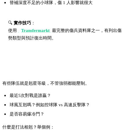
替補深度不足的小球隊，傷 1 人影響就很大
🔍
實作技巧
：
使用
Transfermarkt
最完整的傷兵資料庫之一，有列出傷
勢類型與預計復出時間。
4. 看對戰歷史和打法相剋
有些隊伍就是剋星等級，不管強弱都能壓制。
最近5次對戰是誰贏？
球風互剋嗎？例如控球隊 vs 高速反擊隊？
是否容易爆冷門？
什麼是打法相剋？舉個例：