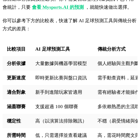
會統計，只要
會看 Mysports.AI 的預測
，就能快速做出選擇。
你可以參考下方的比較表，快速了解 AI 足球預測工具與傳統分析
方式的差異：
比較項目
AI
足球預測工具
傳統分析方式
分析依據
大量數據與機器學習模型
個人經驗與主觀判斷
更新速度
即時更新比賽與盤口資訊
需手動查資料，延遲
適合對象
新手到進階玩家皆適用
需有經驗者才能操作
涵蓋聯賽
支援超過 100 個聯賽
多依賴熟悉的主流聯
穩定性
高（以演算法排除雜訊）
不穩（易受情緒與偏
所需時間
低，只需選擇並查看建議
高，需花時間爬文與