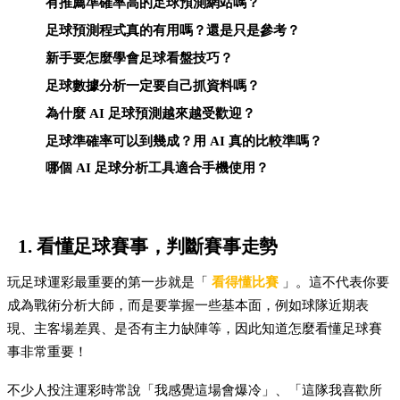
有推薦準確率高的足球預測網站嗎？
足球預測程式真的有用嗎？還是只是參考？
新手要怎麼學會足球看盤技巧？
足球數據分析一定要自己抓資料嗎？
為什麼 AI 足球預測越來越受歡迎？
足球準確率可以到幾成？用 AI 真的比較準嗎？
哪個 AI 足球分析工具適合手機使用？
1. 看懂足球賽事，判斷賽事走勢
玩足球運彩最重要的第一步就是「
看得懂比賽
」。這不代表你要
成為戰術分析大師，而是要掌握一些基本面，例如球隊近期表
現、主客場差異、是否有主力缺陣等，因此知道怎麼看懂足球賽
事非常重要！
不少人投注運彩時常說「我感覺這場會爆冷」、「這隊我喜歡所