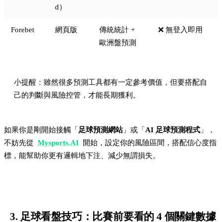
d）
Forebet
網頁版
傳統統計 +
❌ 無登入即用
歐洲盤預測
小提醒：雖然很多預測工具都有一定參考價值，但要搭配自
己的判斷與風險控管，才能長期獲利。
如果你是剛開始接觸「
足球預測網站
」或「
AI 足球預測程式
」，
不妨先從
Mysports.AI
開始，設定你的風險區間，搭配信心度指
標，能幫助你更有邏輯地下注、減少無謂損失。
3. 足球看盤技巧：比賽前要看的 4 個關鍵數據