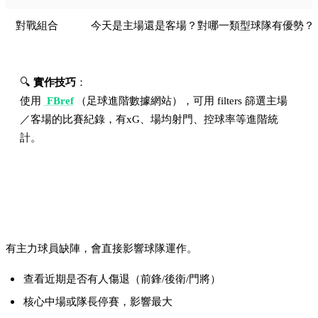
對戰組合
今天是主場還是客場？對哪一類型球隊有優勢？
🔍
實作技巧
：
使用
FBref
（足球進階數據網站），可用 filters 篩選主場
／客場的比賽紀錄，有xG、場均射門、控球率等進階統
計。
3. 關注傷兵與紅黃牌情況
有主力球員缺陣，會直接影響球隊運作。
查看近期是否有人傷退（前鋒/後衛/門將）
核心中場或隊長停賽，影響最大