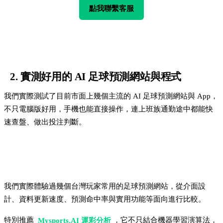
點我聯繫客服
2. 實測好用的 AI 足球預測網站與程式
我們實際測試了目前市面上幾個主流的 AI 足球預測網站與 App，
不只電腦版好用，手機也能直接操作，連上班族通勤途中都能快
速查盤、做出投注判斷。
2026 年熱門足球預測網站推薦，哪個最準？
我們實際體驗過幾個台灣玩家常用的足球預測網站，從介面設
計、資料更新速度、預測命中率與實用功能等面向進行比較。
特別推薦
Mysports.AI 運彩分析
，它不只結合機器學習演算法，