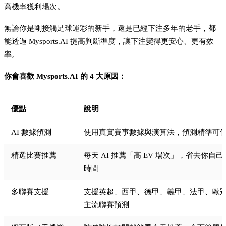
高機率獲利場次。
無論你是剛接觸足球運彩的新手，還是已經下注多年的老手，都
能透過 Mysports.AI 提高判斷準度，讓下注變得更安心、更有效
率。
你會喜歡 Mysports.AI 的 4 大原因：
優點
說明
AI 數據預測
使用真實賽事數據與演算法，預測精準可
精選比賽推薦
每天 AI 推薦「高 EV 場次」，省去你自
時間
多聯賽支援
支援英超、西甲、德甲、義甲、法甲、歐
主流聯賽預測