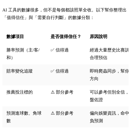
AI 工具的數據很多，但不是每個都該照單全收。以下幫你整理出
「值得信任」與「需要自行判斷」的數據分類：
數據項目
是否值得信任？
原因說明
勝率預測（主/客/
✅ 信得過
經過大量歷史比賽訓
和）
合理預估
賠率變化追蹤
✅ 信得過
即時爬蟲同步，幫你
方向
推薦投注標的
⚠️ 部分參考
可以參考但別全信，
盤佐證
預測進球數、角球
⚠️ 部分參考
偏向娛樂資訊，命中
數
負預測