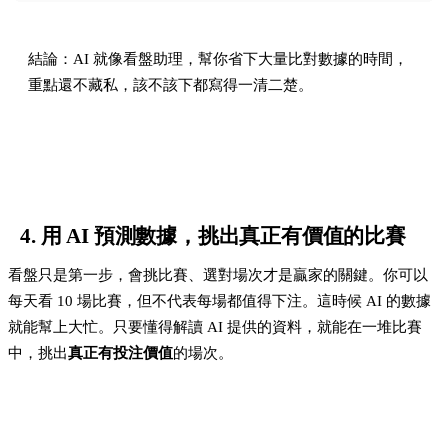
結論：AI 就像看盤助理，幫你省下大量比對數據的時間，
重點還不藏私，該不該下都寫得一清二楚。
4. 用 AI 預測數據，挑出真正有價值的比賽
看盤只是第一步，會挑比賽、選對場次才是贏家的關鍵。你可以
每天看 10 場比賽，但不代表每場都值得下注。這時候 AI 的數據
就能幫上大忙。只要懂得解讀 AI 提供的資料，就能在一堆比賽
中，挑出
真正有投注價值
的場次。
哪些預測數據可以信？哪些要自己過濾？