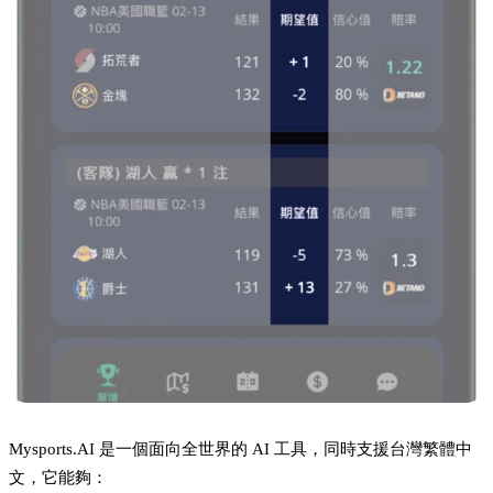
Mysports.AI 是一個面向全世界的 AI 工具，同時支援台灣繁體中
文，它能夠：