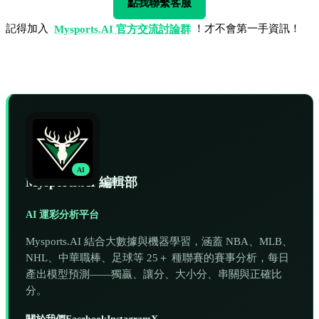
點我聯繫客服
記得加入
Mysports.AI 官方交流討論群
！才不會第一手資訊！
AI
Mysports.AI 編輯部
AI 運彩分析平台
Mysports.AI 結合大數據與機器學習，涵蓋 NBA、MLB、
NHL、中華職棒、足球等 25＋ 種聯賽的賽事分析，每日
產出模型預測——獨贏、讓分、大小分、串關與正確比
分。