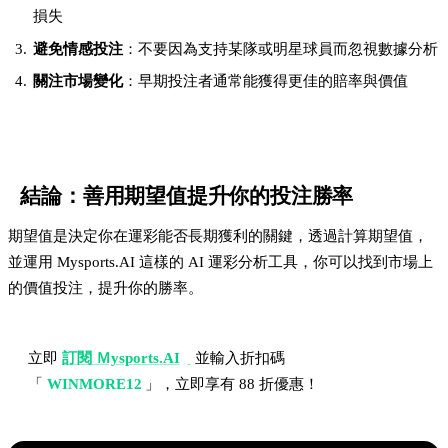
損失
避免情感投注
：不要因為支持某隊或明星球員而忽視數據分析
關注市場變化
：早期投注者通常能獲得更佳的賠率與價值
結論：善用期望值提升你的投注勝率
期望值是決定你在運彩能否長期獲利的關鍵，透過計算期望值，
並運用 Mysports.AI 這樣的 AI 運彩分析工具，你可以找到市場上
的價值投注，提升你的勝率。
立即
訂閱 Ｍysports.AI
並輸入折扣碼
「
WINMORE12
」，立即享有 88 折優惠！