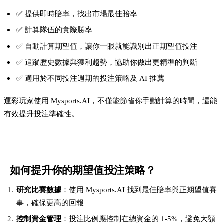
✅ 提供即時賠率，找出市場最佳賠率
✅ 計算隊伍的實際勝率
✅ 自動計算期望值，讓你一眼就能識別出正期望值投注
✅ 追蹤歷史數據與獲利趨勢，協助你做出更精準的判斷
✅ 適用於不同投注週期的投注策略及 AI 推薦
運彩玩家使用 Mysports.AI，不僅能節省你手動計算的時間，還能
有效提升投注準確性。
如何提升你的期望值投注策略？
研究比賽數據
：使用 Mysports.AI 找到最佳賠率與正期望值賽
事，確保更高的回報
控制資金管理
：投注比例應控制在總資金的 1-5%，避免大額