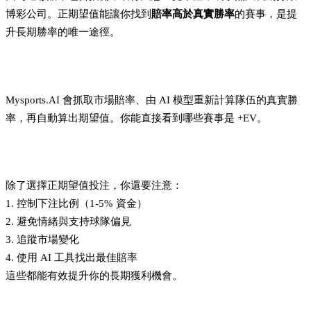
博彩公司。正期望值能讓你找到
賠率高於真實勝率
的賽事，是提
升長期勝率的唯一途徑。
Mysports.AI 怎麼幫助我找到正期望值？
Mysports.AI 會抓取市場賠率、由 AI 模型重新計算隊伍的真實勝
率，再自動算出期望值。你能直接看到哪些賽事是 +EV。
想提高運彩勝率，我還能做哪些事？
除了選擇正期望值投注，你還要注意：
1. 控制下注比例（1-5% 資金）
2. 避免情緒與支持球隊偏見
3. 追蹤市場變化
4. 使用 AI 工具找出最佳賠率
這些都能有效提升你的長期獲利機會。