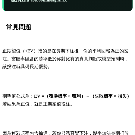
關於我們
Facebook
Instagram
X
常見問題
運彩的正期望值是什麼？
正期望值（+EV）指的是在長期下注後，你的平均回報為正的投
注。當賠率隱含的勝率低於你對比賽的真實判斷或模型預測時，
該投注就具備長期優勢。
運彩的期望值要怎麼計算？
期望值公式為：
EV =（獲勝機率 × 獲利）＋（失敗機率 × 損失）
若結果為正值，就是正期望值投注。
為什麼長期運彩獲利必須靠正期望值？
因為運彩賠率包含抽佣，若你只憑直覺下注，幾乎無法長期打敗