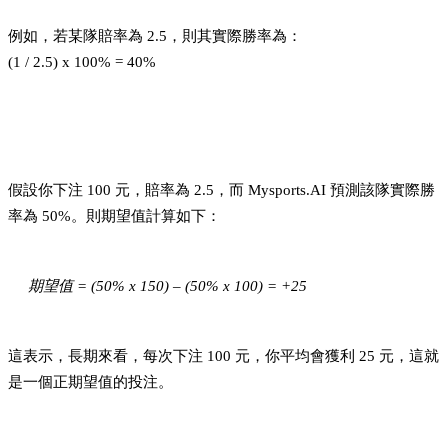
例如，若某隊賠率為 2.5，則其實際勝率為：
(1 / 2.5) x 100% = 40%
步驟 2：計算期望值
假設你下注 100 元，賠率為 2.5，而 Mysports.AI 預測該隊實際勝
率為 50%。則期望值計算如下：
期望值 = (50% x 150) – (50% x 100) = +25
這表示，長期來看，每次下注 100 元，你平均會獲利 25 元，這就
是一個正期望值的投注。