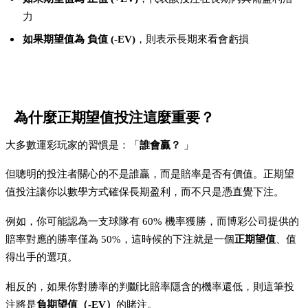
力
如果期望值為 負值 (-EV)
，則表示長期來看會虧損
為什麼正期望值投注這麼重要？
大多數運彩玩家的習慣是：「
誰會贏？
」
但聰明的投注者關心的不是誰贏，而是賠率是否有價值。正期望
值投注讓你以數學方式確保長期盈利，而不只是憑直覺下注。
例如，你可能認為一支球隊有 60% 機率獲勝，而博彩公司提供的
賠率對應的勝率僅為 50%，這時候的下注就是一個
正期望值
、值
得出手的選項。
相反的，如果你對勝率的判斷比賠率隱含的機率還低，則這筆投
注將是
負期望值（-EV）
的賭注。