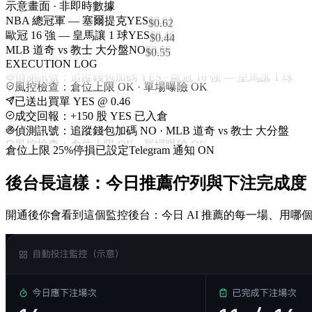
示意畫面 · 非即時數據
NBA 總冠軍 — 塞爾提克
YES
$
0.61
歐冠 16 強 — 皇馬讓 1 球
YES
$
0.46
MLB 道奇 vs 教士 大分盤
NO
$
0.56
EXECUTION LOG
風控檢查：倉位上限 OK · 單場曝險 OK
已送出買單 YES @ 0.46
成交回報：+150 股 YES 已入倉
偵測訊號：追蹤錢包加碼 NO · MLB 道奇 vs 教士 大分盤
風控檢查：倉位上限 OK · 單場曝險 OK
倉位上限 25%
停損已設定
Telegram 通知 ON
後台長這樣：今日推薦佇列與下注完成度
開通後你會看到這個監控後台：今日 AI 推薦的每一場、用哪