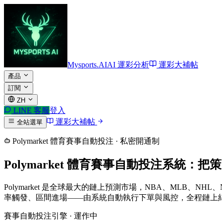
Mysports.AI
AI 運彩分析
運彩大補帖
產品
訂閱
ZH
LINE
客服
登入
運彩大補帖
全站選單
Polymarket 體育賽事自動投注 · 私密開通制
Polymarket 體育賽事自動投注系統：
Polymarket 是全球最大的鏈上預測市場，NBA、ML
率觸發、區間進場——由系統自動執行下單與風控，全程鏈上
賽事自動投注引擎 · 運作中