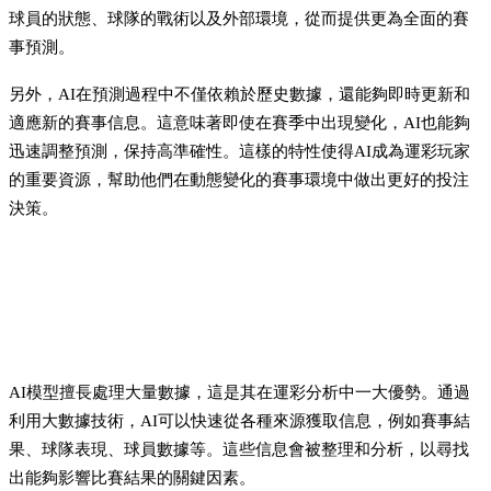
球員的狀態、球隊的戰術以及外部環境，從而提供更為全面的賽
事預測。
另外，AI在預測過程中不僅依賴於歷史數據，還能夠即時更新和
適應新的賽事信息。這意味著即使在賽季中出現變化，AI也能夠
迅速調整預測，保持高準確性。這樣的特性使得AI成為運彩玩家
的重要資源，幫助他們在動態變化的賽事環境中做出更好的投注
決策。
AI模型如何處理大量數據？
AI模型擅長處理大量數據，這是其在運彩分析中一大優勢。通過
利用大數據技術，AI可以快速從各種來源獲取信息，例如賽事結
果、球隊表現、球員數據等。這些信息會被整理和分析，以尋找
出能夠影響比賽結果的關鍵因素。