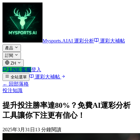
Mysports.AI
AI 運彩分析
運彩大補帖
產品
訂閱
ZH
LINE
客服
登入
運彩大補帖
全站選單
← 回部落格
投注知識
提升投注勝率達80%？免費AI運彩分析
工具讓你下注更有信心！
2025年3月31日
13
分鐘閱讀