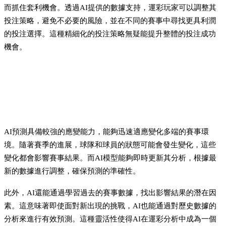
而抓住套利機會。透過AI提供的數據支持，運彩玩家可以調整其
投注策略，避免不必要的風險，並在不同的賽事中尋找更具利潤
的投注選擇。這種精細化的投注策略無疑能提升整體的投注成功
機會。
AI預測能否應對變化多端的賽事環境？
AI預測具備較強的應變能力，能夠迅速適應變化多端的賽事環
境。隨著賽季的進展，球隊和球員的狀態可能會發生變化，這些
變化都會影響賽事結果。而AI模型能夠即時更新其分析，根據最
新的數據進行調整，確保預測的準確性。
此外，AI還能通過學習過去的賽事數據，找出影響結果的潛在因
素。這意味著即使面對新出現的挑戰，AI也能通過對歷史數據的
分析來進行有效預測。這種靈活性使得AI在運彩分析中成為一個