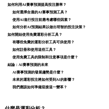
如何利用AI賽事預測提高投注勝率？
如何選擇合適的AI賽事預測工具？
使用AI進行投注前應考慮哪些因素？
如何分析AI預測結果以做出明智的投注決策？
如何開始使用免費運彩分析工具？
有哪些免費的運彩分析工具可供使用？
如何註冊和使用這些工具？
使用免費工具的限制和注意事項是什麼？
結論：AI賽事預測的未來
AI賽事預測的發展趨勢是什麼？
未來的運彩投注將如何受到AI的影響？
我們應該如何準備迎接這一變革？
什麼是運彩分析？