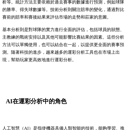
析等。統計方法主要依賴於過去賽事的數據進行預測，例如球隊
的勝率、得失球數據等。技術分析則關注賠率的變化，通過對比
賽前的賠率和賽後結果來評估市場的走勢和莊家的意圖。
基本分析則是對球隊的實力進行全面的評估，包括球員的狀態、
主教練的戰術安排以及其他可能影響比賽結果的因素。這些分析
方法可以單獨使用，也可以結合在一起，以提供更全面的賽事預
測。隨著科技的進步，越來越多的運彩分析工具也在市場上出
現，幫助玩家更高效地進行運彩分析。
AI在運彩分析中的角色
什麼是人工智慧（AI）？
人工智慧（AI）是指使機器具備人類智能的技術，能夠學習、推