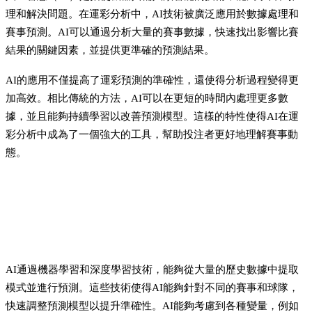
理和解決問題。在運彩分析中，AI技術被廣泛應用於數據處理和
賽事預測。AI可以通過分析大量的賽事數據，快速找出影響比賽
結果的關鍵因素，並提供更準確的預測結果。
AI的應用不僅提高了運彩預測的準確性，還使得分析過程變得更
加高效。相比傳統的方法，AI可以在更短的時間內處理更多數
據，並且能夠持續學習以改善預測模型。這樣的特性使得AI在運
彩分析中成為了一個強大的工具，幫助投注者更好地理解賽事動
態。
AI如何改善賽事預測的準確性？
AI通過機器學習和深度學習技術，能夠從大量的歷史數據中提取
模式並進行預測。這些技術使得AI能夠針對不同的賽事和球隊，
快速調整預測模型以提升準確性。AI能夠考慮到各種變量，例如