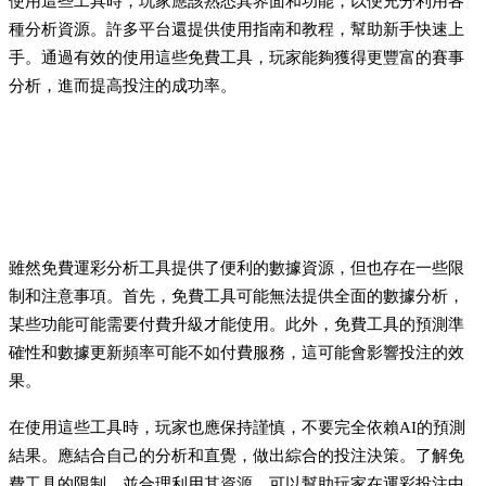
使用這些工具時，玩家應該熟悉其界面和功能，以便充分利用各
種分析資源。許多平台還提供使用指南和教程，幫助新手快速上
手。通過有效的使用這些免費工具，玩家能夠獲得更豐富的賽事
分析，進而提高投注的成功率。
使用免費工具的限制和注意事項是什麼？
雖然免費運彩分析工具提供了便利的數據資源，但也存在一些限
制和注意事項。首先，免費工具可能無法提供全面的數據分析，
某些功能可能需要付費升級才能使用。此外，免費工具的預測準
確性和數據更新頻率可能不如付費服務，這可能會影響投注的效
果。
在使用這些工具時，玩家也應保持謹慎，不要完全依賴AI的預測
結果。應結合自己的分析和直覺，做出綜合的投注決策。了解免
費工具的限制，並合理利用其資源，可以幫助玩家在運彩投注中