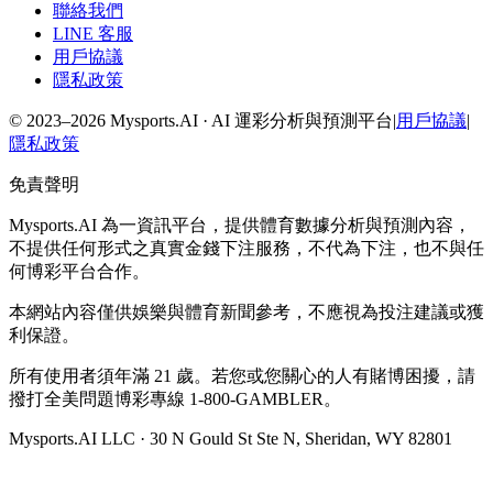
聯絡我們
LINE 客服
用戶協議
隱私政策
© 2023–2026 Mysports.AI ·
AI 運彩分析與預測平台
|
用戶協議
|
隱私政策
免責聲明
Mysports.AI 為一資訊平台，提供體育數據分析與預測內容，
不提供任何形式之真實金錢下注服務，不代為下注，也不與任
何博彩平台合作。
本網站內容僅供娛樂與體育新聞參考，不應視為投注建議或獲
利保證。
所有使用者須年滿 21 歲。若您或您關心的人有賭博困擾，請
撥打全美問題博彩專線 1-800-GAMBLER。
Mysports.AI LLC · 30 N Gould St Ste N, Sheridan, WY 82801