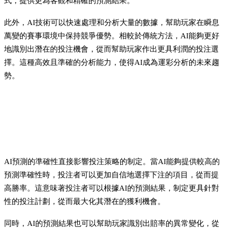
式，提供更為客觀和精確的預測結果。
此外，AI技術可以快速處理和分析大量的數據，幫助玩家在瞬息
萬變的賽事環境中保持競爭優勢。相較於傳統方法，AI能夠更好
地識別出潛在的投注機會，從而幫助玩家作出更具利潤的投注選
擇。這種高效且準確的分析能力，使得AI成為運彩分析的未來趨
勢。
AI預測的準確性如何影響投注策略？
AI預測的準確性直接影響投注策略的制定。當AI能夠提供較高的
預測準確性時，投注者可以更加自信地選擇下注的項目，從而提
高勝率。這意味著投注者可以根據AI的預測結果，制定更具針對
性的投注計劃，從而最大化其潛在的獲利機會。
同時，AI的預測結果也可以幫助玩家識別出賠率的異常變化，從