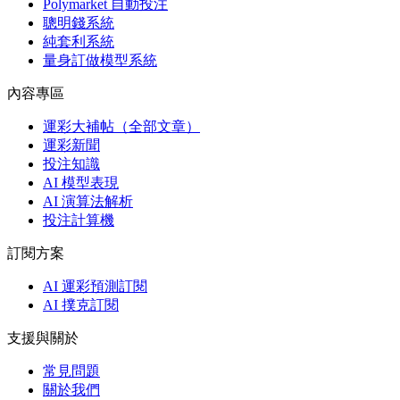
Polymarket 自動投注
聰明錢系統
純套利系統
量身訂做模型系統
內容專區
運彩大補帖（全部文章）
運彩新聞
投注知識
AI 模型表現
AI 演算法解析
投注計算機
訂閱方案
AI 運彩預測訂閱
AI 撲克訂閱
支援與關於
常見問題
關於我們