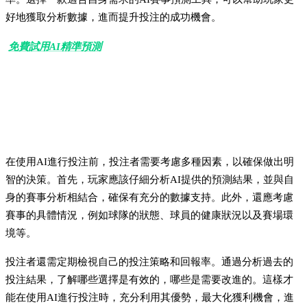
好地獲取分析數據，進而提升投注的成功機會。
免費試用AI精準預測
使用AI進行投注前應考慮哪些因素？
在使用AI進行投注前，投注者需要考慮多種因素，以確保做出明
智的決策。首先，玩家應該仔細分析AI提供的預測結果，並與自
身的賽事分析相結合，確保有充分的數據支持。此外，還應考慮
賽事的具體情況，例如球隊的狀態、球員的健康狀況以及賽場環
境等。
投注者還需定期檢視自己的投注策略和回報率。通過分析過去的
投注結果，了解哪些選擇是有效的，哪些是需要改進的。這樣才
能在使用AI進行投注時，充分利用其優勢，最大化獲利機會，進