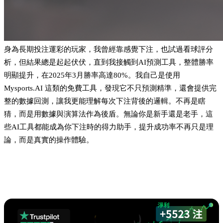
身為長期投注運彩的玩家，我曾經靠感覺下注，也試過看球評分
析，但結果總是起起伏伏，直到我接觸到AI預測工具，整體勝率
明顯提升，在2025年3月勝率高達80%。我自己是使用
Mysports.AI 這類的免費工具，發現它不只預測精準，還會提供完
整的數據回測，讓我更能理解每次下注背後的邏輯。不再是瞎
猜，而是用數據與演算法作為後盾。無論你是新手還是老手，這
些AI工具都能成為你下注時的得力助手，提升成功率不再只是理
論，而是真實的操作體驗。