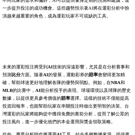
不同玩家的需求和偏好，AI可以提供量身定制的預測和建議，進
一步提升投注的成功機會。這些趨勢預示著AI將在運彩分析中扮
演越來越重要的角色，成為運彩玩家不可或缺的工具。
未來的運彩投注將如何受到AI的影響？
未來的運彩投注將受到
AI
技術的深遠影響，尤其是在分析賽事和
預測
比分
方面。隨著
AI
的發展，運動彩券的
賠率
會變得更加精
確，幫助球迷更好地理解各隊的優勢與弱點。例如，在
NBA
和
MLB
的比賽中，
AI
能分析投手的表現、球場環境以及球隊的歷史
數據，以提供更具參考價值的
賠率
選擇。這樣的技術不僅能提高
投資回報率，也能幫助玩家在串關投注時做出更明智的決策。台
灣運彩的玩家將能夠從中獲得免費的賽前分析，從而了解公眾的
投注風向，進一步優化他們的本金運用與獎金領取策略。
此外，專業分析師也將運用
AI
工具，結合多種數據來源，提供更