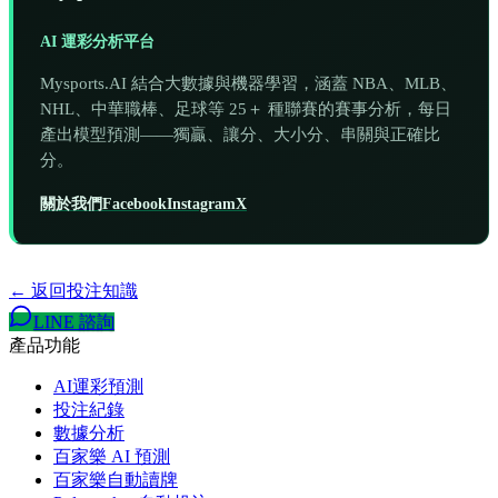
AI 運彩分析平台
Mysports.AI 結合大數據與機器學習，涵蓋 NBA、MLB、
NHL、中華職棒、足球等 25＋ 種聯賽的賽事分析，每日
產出模型預測——獨贏、讓分、大小分、串關與正確比
分。
關於我們
Facebook
Instagram
X
← 返回投注知識
LINE 諮詢
產品功能
AI運彩預測
投注紀錄
數據分析
百家樂 AI 預測
百家樂自動讀牌