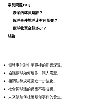
常見問題FAQ
涉案的球員是誰？
假球事件對球迷有何影響？
假球收買金額多少？
結論
關鍵觀點
假球事件對中華職棒的影響深遠。
協議假球如何運作，讓人震驚。
相關法律規範需進一步強化。
社會與球迷的反應不容忽視。
未來該如何杜絕類似事件的發生。