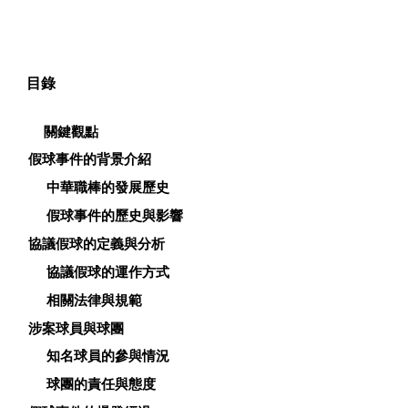
目錄
關鍵觀點
假球事件的背景介紹
中華職棒的發展歷史
假球事件的歷史與影響
協議假球的定義與分析
協議假球的運作方式
相關法律與規範
涉案球員與球團
知名球員的參與情況
球團的責任與態度