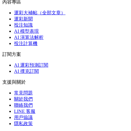
內容專區
運彩大補帖（全部文章）
運彩新聞
投注知識
AI 模型表現
AI 演算法解析
投注計算機
訂閱方案
AI 運彩預測訂閱
AI 撲克訂閱
支援與關於
常見問題
關於我們
聯絡我們
LINE 客服
用戶協議
隱私政策