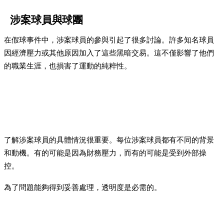
涉案球員與球團
在假球事件中，涉案球員的參與引起了很多討論。許多知名球員
因經濟壓力或其他原因加入了這些黑暗交易。這不僅影響了他們
的職業生涯，也損害了運動的純粹性。
知名球員的參與情況
了解涉案球員的具體情況很重要。每位涉案球員都有不同的背景
和動機。有的可能是因為財務壓力，而有的可能是受到外部操
控。
為了問題能夠得到妥善處理，透明度是必需的。