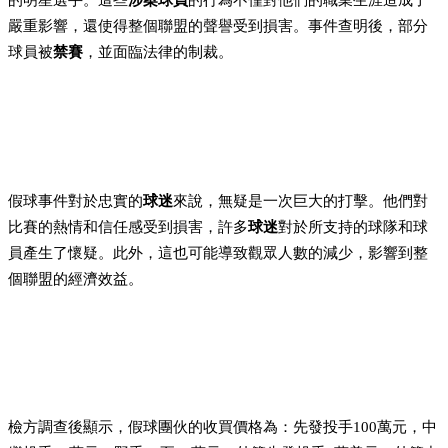
嚴重影響，還使得整個聯盟的聲譽受到損害。事件查明後，部分
球員被
禁賽
，並面臨法律的制裁。
假球事件對
球迷
有何影響？
假球事件對於忠實的
球迷
來說，無疑是一次巨大的打擊。他們對
比賽的熱情和信任感受到損害，許多
球迷
對於所支持的球隊和球
員產生了懷疑。此外，這也可能導致觀眾人數的減少，影響到整
個聯盟的經濟效益。
假球收買金額多少？
檢方調查後顯示，假球團伙的收買價格為：先發投手100萬元，中