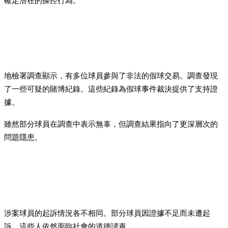
確定潛在的操控行為。
地檢署的調查結果
地檢署調查顯示，有多位球員參與了非法的假球交易。調查發現
了一些可疑的賭博紀錄。這些紀錄為假球事件裁決提供了支持證
據。
雖然部分球員在調查中表示無辜，但調查結果指向了更深層次的
問題隱患。
涉案球員的起訴情況
涉案球員的起訴情況各不相同。部分球員因證據不足而未遭起
訴。這些人依然面臨社會的道德譴責。