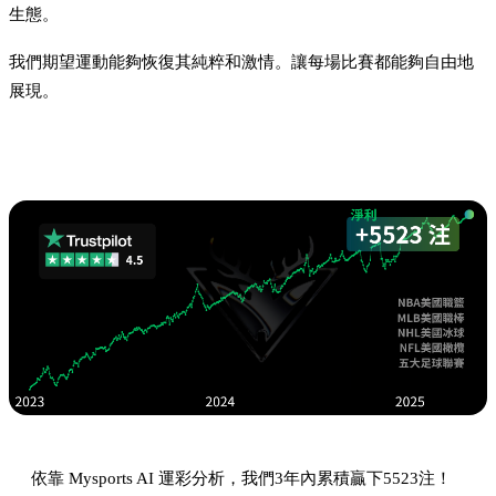
生態。
我們期望運動能夠恢復其純粹和激情。讓每場比賽都能夠自由地
展現。
依靠 Mysports AI 運彩分析，我們3年內累積贏下5523注！