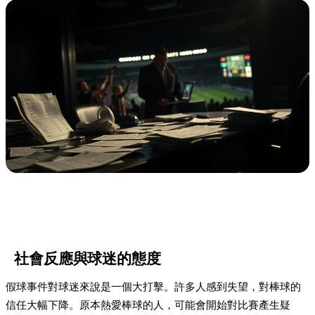
社會反應與球迷的態度
假球事件對球迷來說是一個大打擊。許多人感到失望，對棒球的
信任大幅下降。原本熱愛棒球的人，可能會開始對比賽產生疑