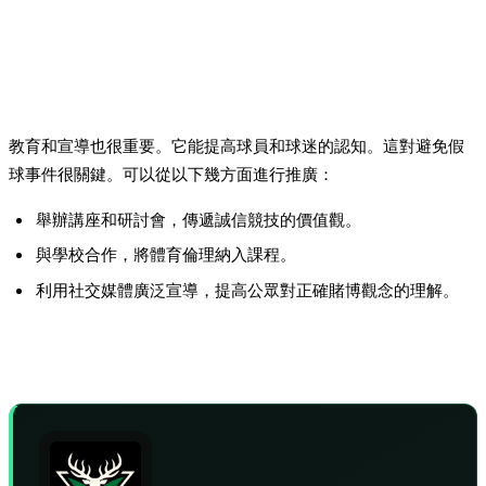
教育與宣導的重要性
教育和宣導也很重要。它能提高球員和球迷的認知。這對避免假
球事件很關鍵。可以從以下幾方面進行推廣：
舉辦講座和研討會，傳遞誠信競技的價值觀。
與學校合作，將體育倫理納入課程。
利用社交媒體廣泛宣導，提高公眾對正確賭博觀念的理解。