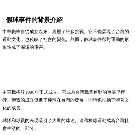
假球事件的背景介紹
中華職棒自從成立以來，經歷了許多挑戰。它不僅展現了台灣的
運動文化，也反映了社會的變化。然而，假球事件卻對運動的形
象造成了深遠的傷害。
中華職棒的發展歷史
中華職棒於1990年正式成立。它成為台灣職業運動的重要里程
碑。聯盟的成立促進了棒球在台灣的發展，同時也推動了體育文
化的成長。
球隊和球員的表現吸引了大量的球迷。這讓棒球運動成為台灣社
會生活的一部分。