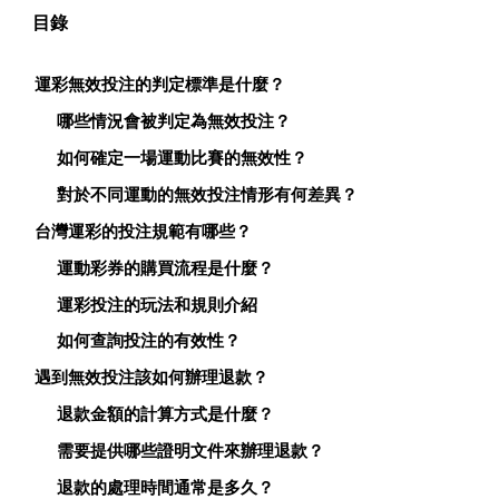
目錄
運彩無效投注的判定標準是什麼？
哪些情況會被判定為無效投注？
如何確定一場運動比賽的無效性？
對於不同運動的無效投注情形有何差異？
台灣運彩的投注規範有哪些？
運動彩券的購買流程是什麼？
運彩投注的玩法和規則介紹
如何查詢投注的有效性？
遇到無效投注該如何辦理退款？
退款金額的計算方式是什麼？
需要提供哪些證明文件來辦理退款？
退款的處理時間通常是多久？