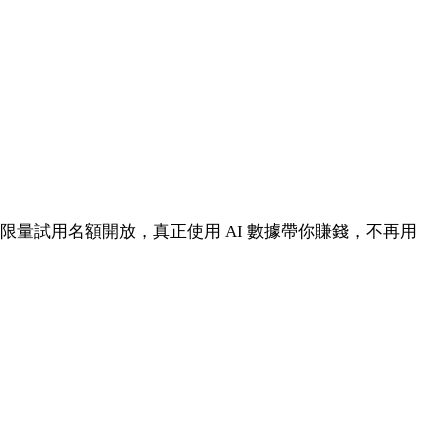
增中！限量試用名額開放，真正使用 AI 數據帶你賺錢，不再用