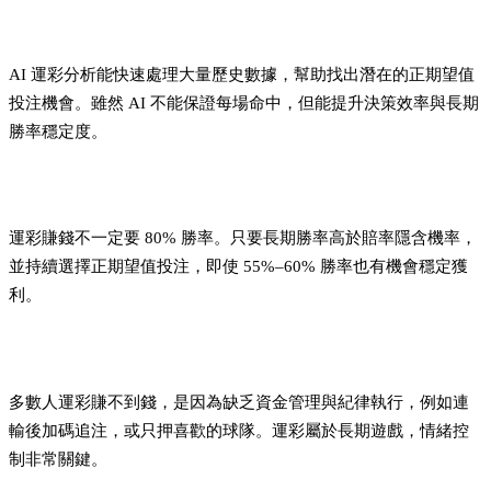
用 AI 運彩分析比較容易運彩賺錢嗎？
AI 運彩分析能快速處理大量歷史數據，幫助找出潛在的正期望值
投注機會。雖然 AI 不能保證每場命中，但能提升決策效率與長期
勝率穩定度。
運彩賺錢需要多高勝率？
運彩賺錢不一定要 80% 勝率。只要長期勝率高於賠率隱含機率，
並持續選擇正期望值投注，即使 55%–60% 勝率也有機會穩定獲
利。
為什麼很多人玩運彩賺不到錢？
多數人運彩賺不到錢，是因為缺乏資金管理與紀律執行，例如連
輸後加碼追注，或只押喜歡的球隊。運彩屬於長期遊戲，情緒控
制非常關鍵。