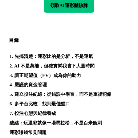
領取AI運彩體驗牌
目錄
1. 先搞清楚：運彩比的是分析，不是運氣
2. AI 不是萬能，但確實幫我省下大量時間
3. 讓正期望值（EV）成為你的助力
4. 嚴謹的資金管理
5. 建立投注紀錄：從錯誤中學習，而不是重複犯錯
6. 多平台比較，找到最佳盤口
7. 投注心態與紀律養成
總結：玩運彩就像一場馬拉松，不是百米衝刺
運彩賺錢常見問題