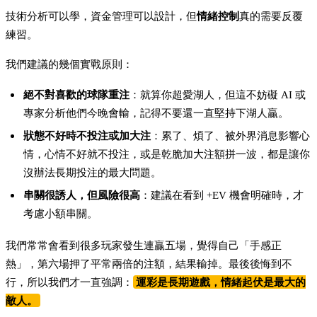
技術分析可以學，資金管理可以設計，但
情緒控制
真的需要反覆
練習。
我們建議的幾個實戰原則：
絕不對喜歡的球隊重注
：就算你超愛湖人，但這不妨礙 AI 或
專家分析他們今晚會輸，記得不要還一直堅持下湖人贏。
狀態不好時不投注
或加大注
：累了、煩了、被外界消息影響心
情，心情不好就不投注，或是乾脆加大注額拼一波，都是讓你
沒辦法長期投注的最大問題。
串關很誘人，但風險很高
：建議在看到 +EV 機會明確時，才
考慮小額串關。
我們常常會看到很多玩家發生連贏五場，覺得自己「手感正
熱」，第六場押了平常兩倍的注額，結果輸掉。最後後悔到不
行，所以我們才一直強調：
運彩是長期遊戲，情緒起伏是最大的
敵人。