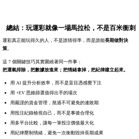
總結：玩運彩就像一場馬拉松，不是百米衝刺
運彩真正能玩得久的人，不是誰猜得準，而是誰能
長期做對決
策
。
這 7 個關鍵技巧其實圍繞著同一件事：
把運氣排除，把數據放進來；把情緒拿掉，把紀律建立起來。
用 AI 提升分析效率，而不是盲目憑感覺下注
用 +EV 思維篩選值得出手的場次
用嚴謹的資金管理，熬過不可避免的連敗期
用投注紀錄檢視自己，而不是事後合理化
用多平台比較，讓每一筆投注價值最大化
用紀律壓制情緒，避免一次衝動毀掉長期成果