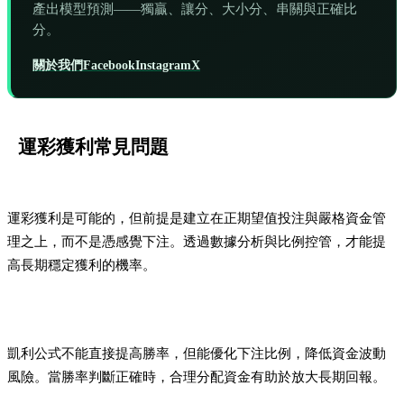
產出模型預測——獨贏、讓分、大小分、串關與正確比
分。
關於我們
Facebook
Instagram
X
運彩獲利常見問題
運彩獲利真的可以長期穩定嗎？
運彩獲利是可能的，但前提是建立在正期望值投注與嚴格資金管
理之上，而不是憑感覺下注。透過數據分析與比例控管，才能提
高長期穩定獲利的機率。
凱利公式真的能提高運彩勝率嗎？
凱利公式不能直接提高勝率，但能優化下注比例，降低資金波動
風險。當勝率判斷正確時，合理分配資金有助於放大長期回報。