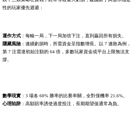
性的玩家優先迴避：
1. 倍注法（馬丁格爾）
運作方式
：每輸一局，下一局加倍下注，直到贏回所有損失。
隱藏風險
：連續虧損時，所需資金呈指數增長。以 7 連敗為例，
第 7 注需達初始注額的 64 倍，多數玩家資金或平台上限無法支
撐。
2. 多場串關
數學現實
：3 場各 60% 勝率的比賽串關，全對僅機率 21.6%。
心理陷阱
：高額賠率誘使過度投注，長期期望值通常為負。
3. 情緒化資金調整