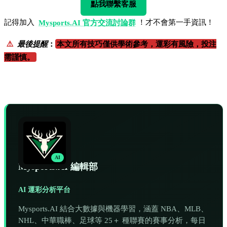
點我聯繫客服
記得加入
Mysports.AI 官方交流討論群
！才不會第一手資訊！
⚠️
最後提醒
：
本文所有技巧僅供學術參考，運彩有風險，投注
需謹慎。
AI
Mysports.AI 編輯部
AI 運彩分析平台
Mysports.AI 結合大數據與機器學習，涵蓋 NBA、MLB、
NHL、中華職棒、足球等 25＋ 種聯賽的賽事分析，每日