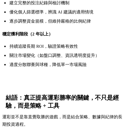
建立完整的投注紀錄與檢討機制
優化個人篩選標準，辨識 AI 建議的適用情境
逐步調整資金規模，但維持嚴格的比例紀律
穩定獲利階段（2 年以上）
持續追蹤長期 ROI，驗證策略有效性
關注市場變化（如盤口調整、資訊透明度提升）
適度分散聯賽與球種，降低單一市場風險
結語：真正提高運彩勝率的關鍵，不只是經
驗，而是策略 + 工具
運彩並不是靠直覺取勝的遊戲，而是結合策略、數據與紀律的長
期投資過程。