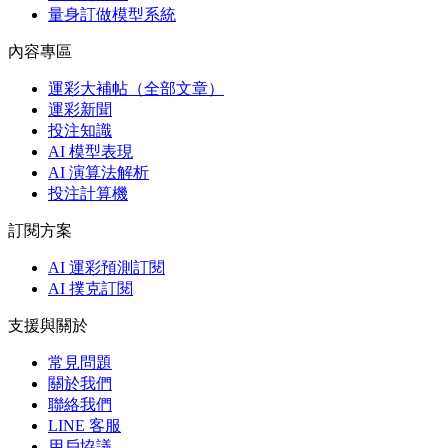
量身訂做模型系統
內容專區
運彩大補帖（全部文章）
運彩新聞
投注知識
AI 模型表現
AI 演算法解析
投注計算機
訂閱方案
AI 運彩預測訂閱
AI 撲克訂閱
支援與關於
常見問題
關於我們
聯絡我們
LINE 客服
用戶協議