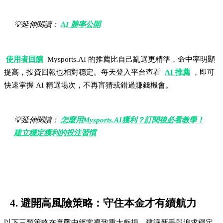
💡延伸閱讀：
AI 勝率公開
使用者回饋
Mysports.AI 的推薦比自己亂選更精準，命中率明顯
提高，投資回報也相對穩定。每天登入平台查看
AI 推薦
，即可
快速掌握 AI 精選場次，不再盲猜或錯過賺錢機會。
💡延伸閱讀：
怎麼用Mysports.AI獲利？訂閱後必看教學！
建立穩定獲利的投注習慣
4. 避開高風險策略：守住本金才有續航力
以下三類策略在實戰中經常導致重大虧損，建議新手與追求穩定