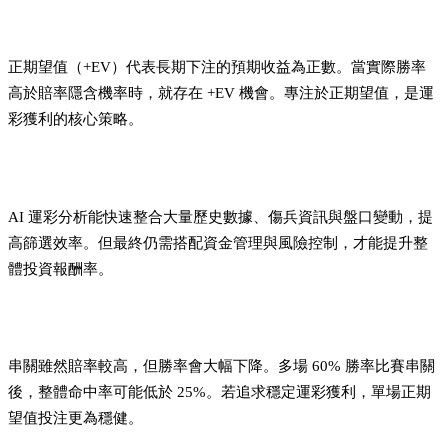
什麼是正期望值投注？為什麼重要？
正期望值（+EV）代表長期下注的預期收益為正數。當實際勝率
高於賠率隱含機率時，就存在 +EV 機會。專注於正期望值，是運
彩獲利的核心策略。
AI 運彩分析真的比人工判斷準嗎？
AI 運彩分析能快速整合大量歷史數據、傷兵資訊與盤口變動，提
高篩選效率。但最終仍需搭配資金管理與風險控制，才能提升整
體投資報酬率。
串關投注比較容易在運彩獲利嗎？
串關雖然賠率較高，但勝率會大幅下降。多場 60% 勝率比賽串關
後，整體命中率可能低於 25%。若追求穩定運彩獲利，單場正期
望值投注更為穩健。