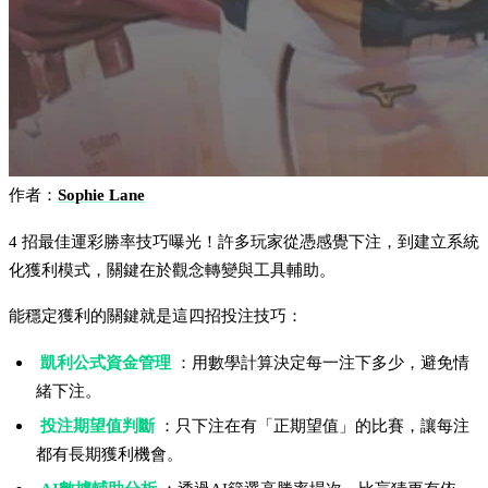
作者：
Sophie Lane
4 招最佳運彩勝率技巧曝光！許多玩家從憑感覺下注，到建立系統
化獲利模式，關鍵在於觀念轉變與工具輔助。
能穩定獲利的關鍵就是這四招投注技巧：
凱利公式資金管理
：用數學計算決定每一注下多少，避免情
緒下注。
投注期望值判斷
：只下注在有「正期望值」的比賽，讓每注
都有長期獲利機會。