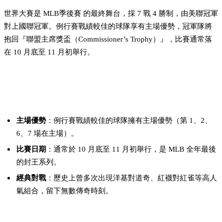
世界大賽是 MLB季後賽 的最終舞台，採 7 戰 4 勝制，由美聯冠軍
對上國聯冠軍。例行賽戰績較佳的球隊享有主場優勢，冠軍隊將
抱回『聯盟主席獎盃（Commissioner’s Trophy）』，比賽通常落
在 10 月底至 11 月初舉行。
世界大賽看點：
主場優勢
：例行賽戰績較佳的球隊擁有主場優勢（第 1、2、
6、7 場在主場）。
比賽日期
：通常於 10 月底至 11 月初舉行，是 MLB 全年最後
的封王系列。
經典對戰
：歷史上曾多次出現洋基對道奇、紅襪對紅雀等高人
氣組合，留下無數傳奇時刻。