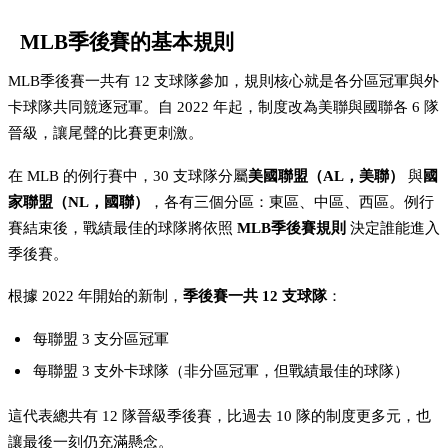
MLB季後賽的基本規則
MLB季後賽一共有 12 支球隊參加，規則核心就是各分區冠軍與外
卡球隊共同競逐冠軍。自 2022 年起，制度改為美聯與國聯各 6 隊
晉級，讓尾聲的比賽更刺激。
在 MLB 的例行賽中，30 支球隊分屬
美國聯盟（AL，美聯）
與
國
家聯盟（NL，國聯）
，各有三個分區：東區、中區、西區。例行
賽結束後，戰績最佳的球隊將依照
MLB季後賽規則
決定誰能進入
季後賽。
根據 2022 年開始的新制，
季後賽一共 12 支球隊
：
每聯盟 3 支分區冠軍
每聯盟 3 支外卡球隊（非分區冠軍，但戰績最佳的球隊）
這代表總共有 12 隊晉級季後賽，比過去 10 隊的制度更多元，也
讓最後一刻仍充滿懸念。