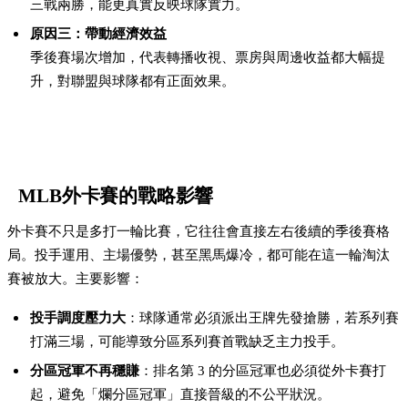
三戰兩勝，能更真實反映球隊實力。
原因三：帶動經濟效益
季後賽場次增加，代表轉播收視、票房與周邊收益都大幅提
升，對聯盟與球隊都有正面效果。
MLB外卡賽的戰略影響
外卡賽不只是多打一輪比賽，它往往會直接左右後續的季後賽格
局。投手運用、主場優勢，甚至黑馬爆冷，都可能在這一輪淘汰
賽被放大。主要影響：
投手調度壓力大
：球隊通常必須派出王牌先發搶勝，若系列賽
打滿三場，可能導致分區系列賽首戰缺乏主力投手。
分區冠軍不再穩賺
：排名第 3 的分區冠軍也必須從外卡賽打
起，避免「爛分區冠軍」直接晉級的不公平狀況。