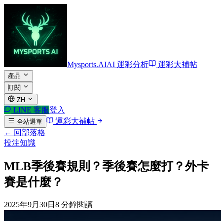
Mysports.AI
AI 運彩分析
運彩大補帖
產品
訂閱
ZH
LINE
客服
登入
運彩大補帖
全站選單
← 回部落格
投注知識
MLB季後賽規則？季後賽怎麼打？外卡
賽是什麼？
2025年9月30日
8
分鐘閱讀