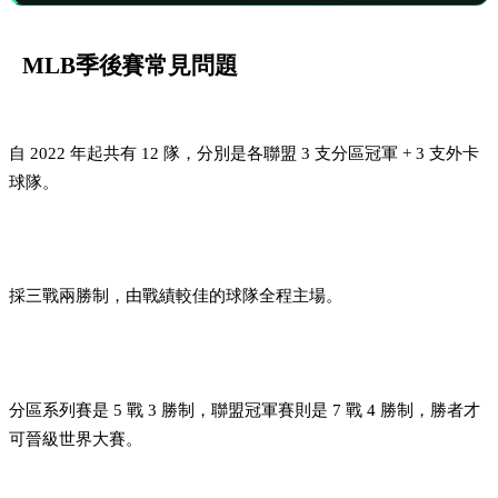
MLB季後賽常見問題
MLB季後賽有幾支球隊參加？
自 2022 年起共有 12 隊，分別是各聯盟 3 支分區冠軍 + 3 支外卡
球隊。
MLB外卡賽怎麼打？
採三戰兩勝制，由戰績較佳的球隊全程主場。
MLB分區系列賽和聯盟冠軍賽有什麼差別？
分區系列賽是 5 戰 3 勝制，聯盟冠軍賽則是 7 戰 4 勝制，勝者才
可晉級世界大賽。