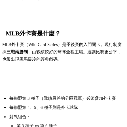
MLB外卡賽是什麼？
MLB外卡賽（Wild Card Series）是季後賽的入門關卡。現行制度
採
三戰兩勝制
，由戰績較好的球隊全程主場。這讓比賽更公平，
也常出現黑馬爆冷的經典戲碼。
外卡賽規則重點：
每聯盟第 3 種子（戰績最差的分區冠軍）必須參加外卡賽
每聯盟第 4、5、6 種子則是外卡球隊
對戰組合：
第 3 種子 vs 第 6 種子