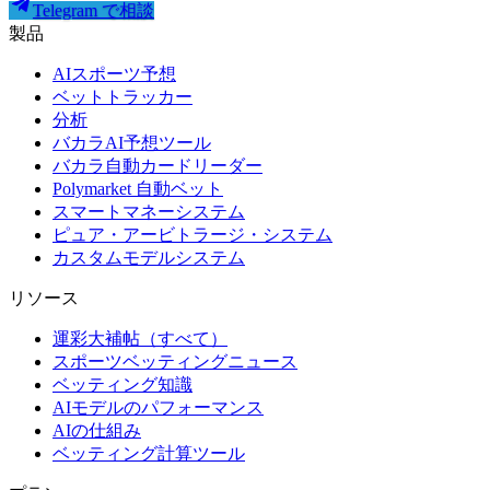
Telegram で相談
製品
AIスポーツ予想
ベットトラッカー
分析
バカラAI予想ツール
バカラ自動カードリーダー
Polymarket 自動ベット
スマートマネーシステム
ピュア・アービトラージ・システム
カスタムモデルシステム
リソース
運彩大補帖（すべて）
スポーツベッティングニュース
ベッティング知識
AIモデルのパフォーマンス
AIの仕組み
ベッティング計算ツール